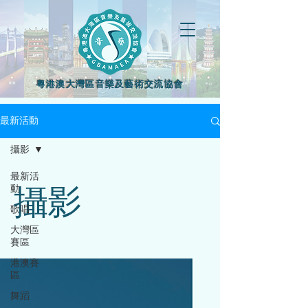
粵港澳大灣區音樂及藝術交流協會
最新活動
攝影
最新活
動
攝影
歌唱
大灣區
賽區
港澳賽
區
舞蹈