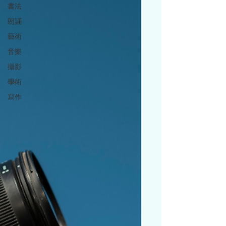
書法
朗誦
藝術
音樂
攝影
學術
寫作