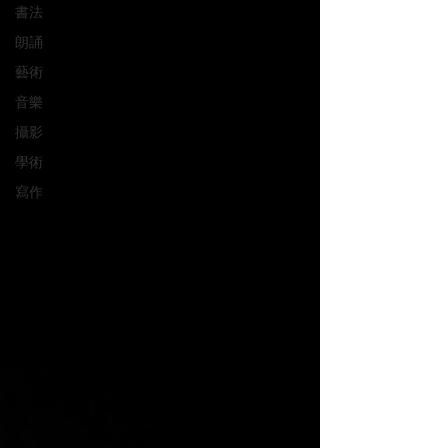
書法
朗誦
藝術
音樂
攝影
學術
寫作