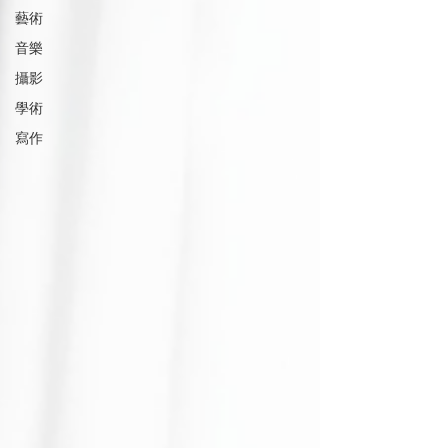
藝術
音樂
攝影
學術
寫作