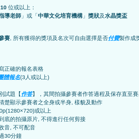
 
10
 位或以上：
指導老師
」或「
中華文化
培育機構
」
獎狀
及
水晶獎盃
參賽
, 所有獲得的獎項及名次可自由選擇是否
付費
製作成
寫正確的報名表格
團體報名
(3人或以上)
別試題【
作答
】，其間拍攝參賽者作答過程及保存直至賽果
楚顯示參賽者之全身或半身, 樣貌及動作  
(1280×720)或以上  
底的拍攝原片, 不得進行任何剪接  
音, 不可配音  
過30分鐘