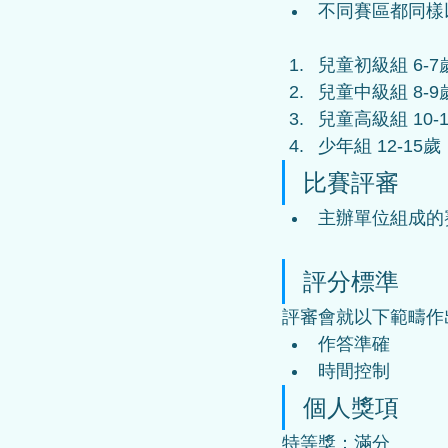
不同賽區都同樣以
兒童初級組 6-7
兒童中級組 8-9
兒童高級組 10-
少年組 12-15歲
比賽評審
主辦單位組成的
評分標準
評審會就以下範疇作出
作答準確  
時間控制
個人獎項
特等獎：滿分