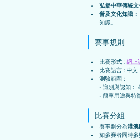
弘揚中華傳統文
普及文化知識：
知識。
賽事規則
比賽形式 :
網上
比賽語言 : 中文 
測驗範圍：  
- 識別與認知
- 簡單用途與
比賽分組
賽事劃分為
港澳
如參賽者同時參