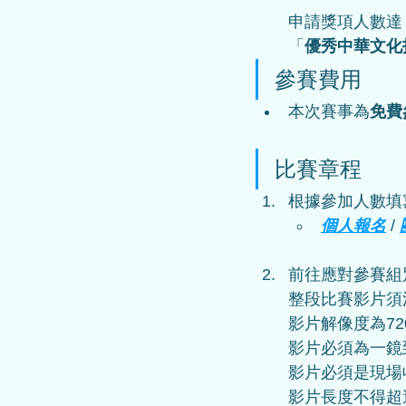
申請獎項人數達
「
優秀
中華文化
參賽費用
本次賽事為
免費
比賽章程
根據參加人數填
個人報名
 / 
前往應對參賽組
整段比賽影片須清
影片解像度為720p
影片必須為一鏡到
影片必須是現場收
影片長度不得超