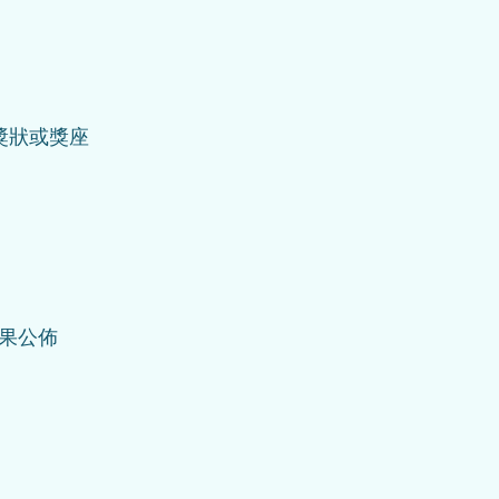
獎狀或獎座
公佈  