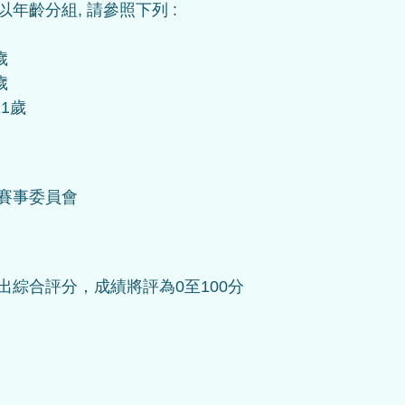
年齡分組, 請參照下列 :
歲
歲
11歲
賽事委員會
綜合評分，成績將評為0至100分  