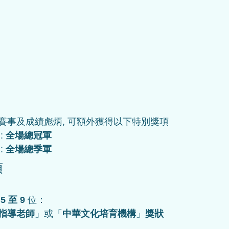
賽事及成績彪炳, 可額外獲得以下特別獎項
 : 
全場總冠軍
 : 
全場總季軍
項
 5 至 9 
位：
指導老師
」或「
中華文化
培育機構
」
獎狀