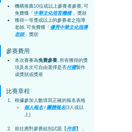
機構推薦10位或以上參賽者參賽, 可
免費獲「
中華文化培育機構
 」獎狀
獲得一等獎或以上的參賽者之指導
老師, 可免費獲「
優秀
中華文化
指導
老師
」獎狀
參賽費用
本次賽事為
免費參賽
, 所有獲得的獎
項及名次可自由選擇是否
付費
製作
成獎狀或獎座
比賽章程
根據參加人數填寫正確的報名表格
個人報名
 / 
團體報名
(3人或以
上)
前往應對參賽組別試題【
作答
】，