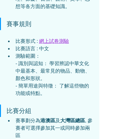
想等各方面的基礎知識。
賽事規則
比賽形式 :
網上試卷測驗
比賽語言 : 中文  
測驗範圍：  
- 識別與認知： 學習辨認中華文化
中最基本、最常見的物品、動物、
顏色和形狀。
- 簡單用途與特徵： 了解這些物的
功能或特點。
比賽分組
賽事劃分為
港澳區
及
大灣區總區
, 參
賽者可選擇參加其一或同時參加兩
區