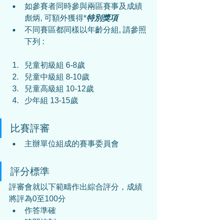
如參賽者同時參與兩區賽事及成績
彪炳, 可額外獲得*
特別獎項
不同賽區都同樣以年齡分組, 請參照
下列 :
兒童初級組 6-8歲
兒童中級組 8-10歲
兒童高級組 10-12歲
少年組 13-15歲
比賽評審
主辦單位組成的賽事委員會
評分標準
評審會就以下範疇作出綜合評分，成績
將評為0至100分  
作答準確  