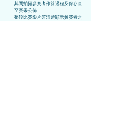
其間拍攝參賽者作答過程及保存直
至賽果公佈  
整段比賽影片須清楚顯示參賽者之
全身或半身, 樣貌及動作  
影片解像度為720p(1280×720)或以
上  
影片必須為一鏡到底的拍攝原片, 不
得進行任何剪接  
影片必須是現場收音, 不可配音  
影片長度不得超過30分鐘
賽果公佈
於賽果公佈日, 主辦方會以
results@gbamaea.com
發送比賽結
果到報名電郵地址
大灣區賽區
港澳賽區
學術