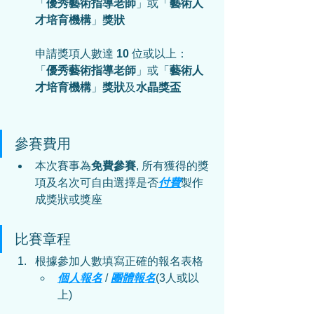
「
優秀藝術指導老師
」或「
藝術人
才培育機構
」
獎狀
申請獎項人數達 
10
 位或以上：
「
優秀藝術指導老師
」或「
藝術人
才培育機構
」
獎狀
及
水晶獎盃
參賽費用
本次賽事為
免費參賽
, 所有獲得的獎
項及名次可自由選擇是否
付費
製作
成獎狀或獎座
比賽章程
根據參加人數填寫正確的報名表格
個人報名
 / 
團體報名
(3人或以
上)