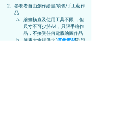
參賽者自由創作繪畫/填色/手工藝作
品
繪畫橫直及使用工具不限 ，但
尺寸不可少於A4，只限手繪作
品，不接受任何電腦繪圖作品
使用大會提供之[
填色素材
]列印
在A4白紙上，上色工具不限，
不接受任何電腦上色
手工藝作品使用工具不限，可
以是手工勞作或手工製作的藝
術品
以報名電話號碼WhatsApp上傳參賽
作品
可以直接WhatsApp傳送參賽作
品(JPG/PDF)或作品連結
(Google Drive等...)
註明作品是參加「
卡通人物巡