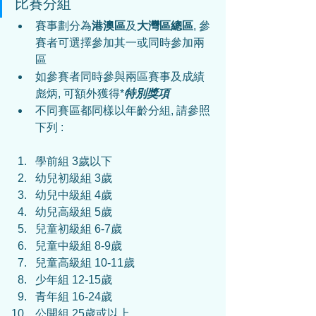
比賽分組
賽事劃分為
港澳區
及
大灣區總區
, 參
賽者可選擇參加其一或同時參加兩
區
如參賽者同時參與兩區賽事及成績
彪炳, 可額外獲得*
特別獎項
不同賽區都同樣以年齡分組, 請參照
下列 :
學前組 3歲以下
幼兒初級組 3歲
幼兒中級組 4歲
幼兒高級組 5歲
兒童初級組 6-7歲
兒童中級組 8-9歲
兒童高級組 10-11歲
少年組 12-15歲
青年組 16-24歲
公開組 25歲或以上