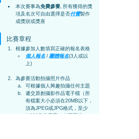
本次賽事為
免費參賽
, 所有獲得的獎
項及名次可自由選擇是否
付費
製作
成獎狀或獎座
比賽章程
根據參加人數填寫正確的報名表格
個人報名
 / 
團體報名
(3人或以
上)
為參賽活動
拍攝照片作品
可根據個人興趣拍攝任何主題
遞交原創攝影作品電子檔（所
有檔案大小必須在20MB以下，
須為JPEG或JPG格式，至少
1,600個像素寬（水平照片），
或1,600個像素高（垂直照片）
以報名電話號碼WhatsApp上傳參賽