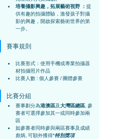
培養攝影興趣，拓展藝術視野
：
提
供有趣的拍攝體驗，激發孩子對攝
影的興趣，開啟探索藝術世界的第
一步。
賽事規則
比賽形式：
使用手機或專業拍攝器
材拍攝照片作品
比賽人數 : 個人參賽 / 團體參賽
比賽分組
賽事劃分為
港澳區
及
大灣區總區
, 參
賽者可選擇參加其一或同時參加兩
區
如參賽者同時參與兩區賽事及成績
彪炳, 可額外獲得*
特別獎項