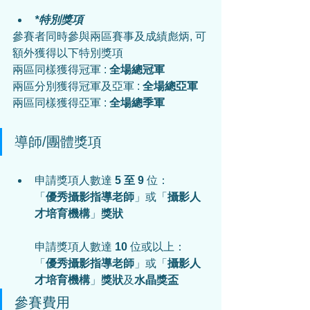
*特別獎項
參賽者同時參與兩區賽事及成績彪炳, 可
額外獲得以下特別獎項
兩區同樣獲得冠軍 : 
全場總冠軍
兩區分別獲得冠軍及亞軍 : 
全場總亞軍
兩區同樣獲得亞軍 : 
全場總季軍
導師/團體獎項
申請獎項人數達
 5 至 9 
位：
「
優秀
攝影
指導老師
」或「
攝影
人
才培育機構
」
獎狀
申請獎項人數達 
10
 位或以上：
「
優秀
攝影
指導老師
」或「
攝影
人
才培育機構
」
獎狀
及
水晶獎盃
參賽費用