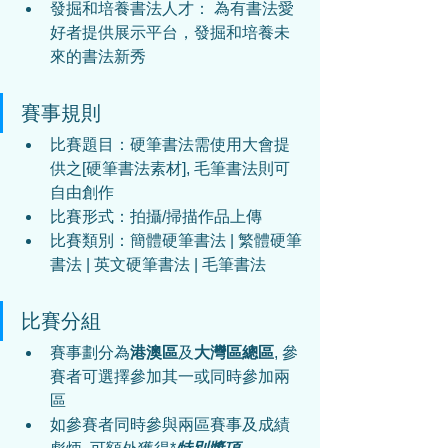
發掘和培養書法人才： 為有書法愛
好者提供展示平台，發掘和培養未
來的書法新秀
賽事規則
比賽題目：硬筆書法需使用大會提
供之[硬筆書法素材], 毛筆書法則可
自由創作
比賽形式：
拍攝/掃描作品上傳
比賽類別：簡體硬筆書法 | 繁體硬筆
書法 | 英文硬筆書法 | 毛筆書法
比賽分組
賽事劃分為
港澳區
及
大灣區總區
, 參
賽者可選擇參加其一或同時參加兩
區
如參賽者同時參與兩區賽事及成績