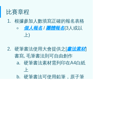
比賽章程
根據參加人數填寫正確的報名表格
個人報名
 / 
團體報名
(3人或以
上)
硬筆書法使用大會提供之[
書法素材
]
書寫, 毛筆書法則可自由創作
硬筆書法
素材需列印在A4白紙
上
硬筆書法
可使用鉛筆，原子筆
或墨水筆
以報名電話號碼WhatsApp上傳參賽
作品
可以直接WhatsApp傳送參賽作
品(JPG/PDF)或作品連結
(Google Drive等...)
註明影片是參加「
大灣區書法