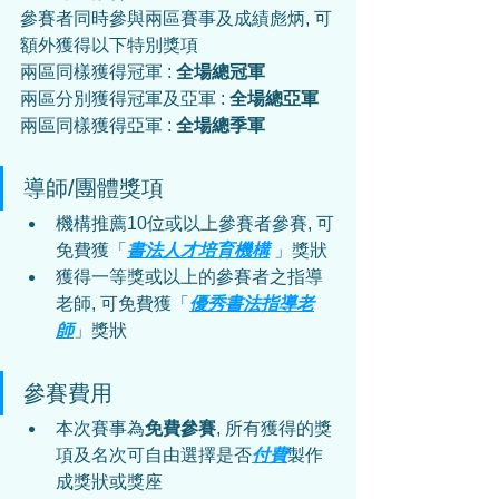
參賽者同時參與兩區賽事及成績彪炳, 可
額外獲得以下特別獎項
兩區同樣獲得冠軍 : 
全場總冠軍
兩區分別獲得冠軍及亞軍 : 
全場總亞軍
兩區同樣獲得亞軍 : 
全場總季軍
導師/團體獎項
機構推薦10位或以上參賽者參賽, 可
免費獲「
書法人才培育機構
 」獎狀
獲得一等獎或以上的參賽者之指導
老師, 可免費獲「
優秀書法指導老
師
」獎狀
參賽費用
本次賽事為
免費參賽
, 所有獲得的獎
項及名次可自由選擇是否
付費
製作
成獎狀或獎座