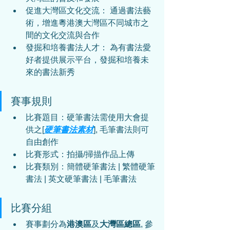
促進大灣區文化交流： 通過書法藝
術，增進粵港澳大灣區不同城市之
間的文化交流與合作
發掘和培養書法人才： 為有書法愛
好者提供展示平台，發掘和培養未
來的書法新秀
賽事規則
比賽題目：硬筆書法需使用大會提
供之[
硬筆書法素材
], 毛筆書法則可
自由創作
比賽形式：
拍攝/掃描作品上傳
比賽類別：簡體硬筆書法 | 繁體硬筆
書法 | 英文硬筆書法 | 毛筆書法
比賽分組
賽事劃分為
港澳區
及
大灣區總區
, 參