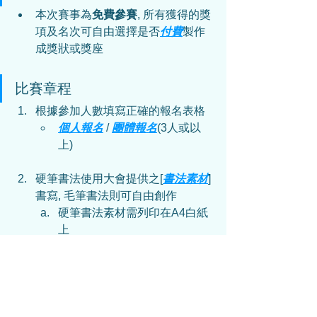
本次賽事為
免費參賽
, 所有獲得的獎
項及名次可自由選擇是否
付費
製作
成獎狀或獎座
比賽章程
根據參加人數填寫正確的報名表格
個人報名
 / 
團體報名
(3人或以
上)
硬筆書法使用大會提供之[
書法素材
]
書寫, 毛筆書法則可自由創作
硬筆書法
素材需列印在A4白紙
上
硬筆書法
可使用鉛筆，原子筆
或墨水筆
以報名電話號碼WhatsApp上傳參賽
作品
可以直接WhatsApp傳送參賽作