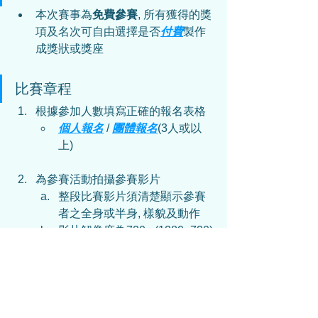
本次賽事為
免費參賽
, 所有獲得的獎
項及名次可自由選擇是否
付費
製作
成獎狀或獎座
比賽章程
根據參加人數填寫正確的報名表格
個人報名
 / 
團體報名
(3人或以
上)
為參賽活動拍攝參賽影片
整段比賽影片須清楚顯示參賽
者之全身或半身, 樣貌及動作
影片解像度為720p (1280×720)
或以上
影片必須為一鏡到底的拍攝原
片, 不得進行任何剪接
影片必須是現場收音, 不可配音
影片長度不得超過5分鐘