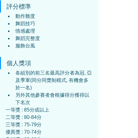
評分標準
動作難度
舞蹈技巧
情感處理
舞蹈完整度
服飾台風
個人獎項
各組別的前三名最高評分者為冠, 亞
及季軍(同分同獎制模式, 有機會多
於一名)
另外其他參賽者會根據得分獲得以
下名次
一等獎 : 85分或以上
二等獎 : 80-84分
三等獎 : 75-79分
優異獎 : 70-74分