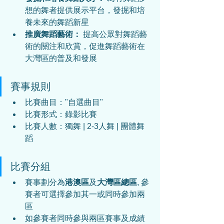
想的舞者提供展示平台，發掘和培
養未來的舞蹈新星
推廣舞蹈藝術：
 提高公眾對舞蹈藝
術的關注和欣賞，促進舞蹈藝術在
大灣區的普及和發展
賽事規則
比賽曲目："自選曲目"
比賽形式：錄影比賽
比賽人數：獨舞 | 2-3人舞 | 團體舞
蹈
比賽分組
賽事劃分為
港澳區
及
大灣區總區
, 參
賽者可選擇參加其一或同時參加兩
區
如參賽者同時參與兩區賽事及成績