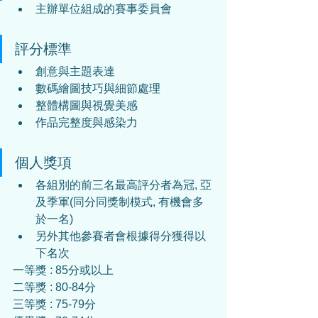
主辦單位組成的賽事委員會
評分標準
創意與主題表達
數碼繪圖技巧與細節處理
整體構圖與視覺美感
作品完整度與感染力
個人獎項
各組別的前三名最高評分者為冠, 亞
及季軍(同分同獎制模式, 有機會多
於一名)
另外其他參賽者會根據得分獲得以
下名次
一等獎 : 85分或以上
二等獎 : 80-84分
三等獎 : 75-79分