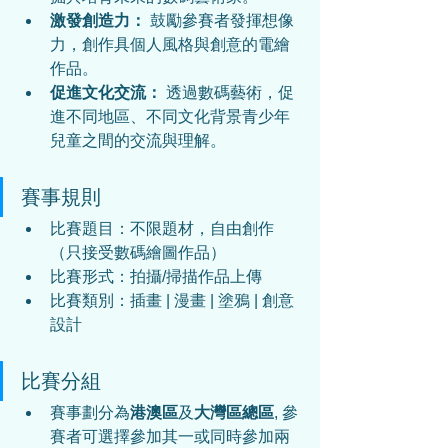
激發創造力：
 鼓勵參賽者發揮想像
力，創作具個人風格與創意的電繪
作品。
促進文化交流：
 透過數碼藝術，促
進不同地區、不同文化背景青少年
兒童之間的交流與理解。
賽事規則
比賽題目：
不限題材，自由創作
（只接受數碼繪圖作品）
比賽形式：拍攝/掃描作品上傳
比賽類別：
插畫 | 漫畫 | 塗鴉 | 創意
設計
比賽分組
賽事劃分為
港澳區
及
大灣區總區
, 參
賽者可選擇參加其一或同時參加兩