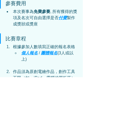
參賽費用
本次賽事為
免費參賽
, 所有獲得的獎
項及名次可自由選擇是否
付費
製作
成獎狀或獎座
比賽章程
根據參加人數填寫正確的報名表格
個人報名
 / 
團體報名
(3人或以
上)
作品須為原創電繪作品，創作工具
不限（如：iPad、電腦繪圖板等）
以報名電話號碼WhatsApp上傳參賽
作品
可以直接WhatsApp傳送參賽作
品(JPG/PDF)或作品連結
(Google Drive等...)