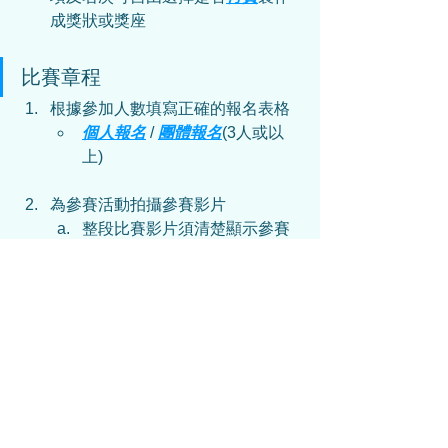
成獎狀或獎座
比賽章程
根據參加人數填寫正確的報名表格
個人報名
 /
團體報名
(3人或以
上)
為參賽活動拍攝參賽影片
整段比賽影片須清楚顯示參賽
者之全身或半身, 樣貌及動作
影片解像度為720p (1280×720)
或以上
影片必須為一鏡到底的拍攝原
片, 不得進行任何剪接
影片必須是現場收音, 不可配音
影片長度不得超過5分鐘
以報名電話號碼WhatsApp上傳參賽