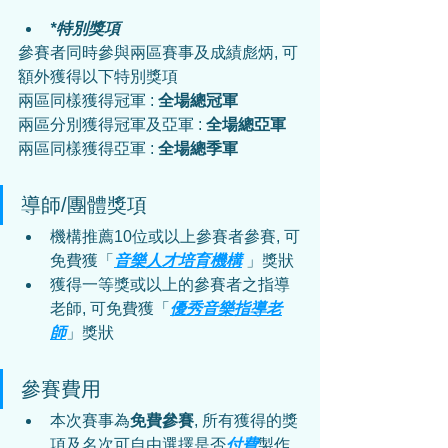
*特別獎項
參賽者同時參與兩區賽事及成績彪炳, 可
額外獲得以下特別獎項
兩區同樣獲得冠軍 : 
全場總冠軍
兩區分別獲得冠軍及亞軍 : 
全場總亞軍
兩區同樣獲得亞軍 : 
全場總季軍
導師/團體獎項
機構推薦10位或以上參賽者參賽, 可
免費獲「
音樂人才培育機構
 」獎狀
獲得一等獎或以上的參賽者之指導
老師, 可免費獲「
優秀音樂指導老
師
」獎狀
參賽費用
本次賽事為
免費參賽
, 所有獲得的獎
項及名次可自由選擇是否
付費
製作