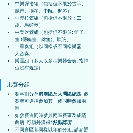
中樂彈撥組（包括但不限於古箏、
琵琶、揚琴、中阮、柳琴）
中樂拉弦組（包括但不限於：二
胡、馬頭琴）
中樂吹管組（包括但不限於: 笛子、
笙 (傳統笙、鍵笙)、嗩吶）
二重奏組（以同樣或不同樣樂器二
人合奏)
樂團組（多人以多種樂器合奏, 指揮
位沒有規定)
比賽分組
賽事劃分為
港澳區
及
大灣區總區
, 參
賽者可選擇參加其一或同時參加兩
區
如參賽者同時參與兩區賽事及成績
彪炳, 可額外獲得*
特別獎項
不同賽區都同樣以年齡分組, 請參照