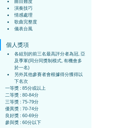
曲目難度
演奏技巧
情感處理
歌曲完整度
儀表台風
個人獎項
各組別的前三名最高評分者為冠, 亞
及季軍(同分同獎制模式, 有機會多
於一名)
另外其他參賽者會根據得分獲得以
下名次
一等獎 : 85分或以上
二等獎 : 80-84分
三等獎 : 75-79分
優異獎 : 70-74分
良好獎 : 60-69分
參與獎 : 60分以下