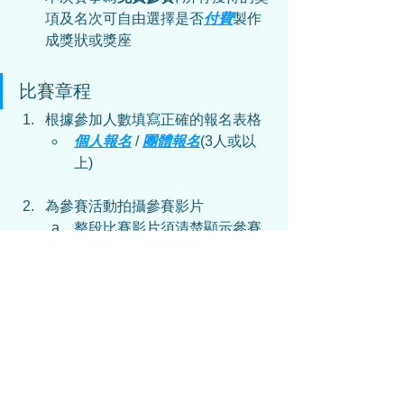
項及名次可自由選擇是否
付費
製作
成獎狀或獎座
比賽章程
根據參加人數填寫正確的報名表格
個人報名
 /
團體報名
(3人或以
上)
為參賽活動拍攝參賽影片
整段比賽影片須清楚顯示參賽
者之全身或半身, 樣貌及動作
影片解像度為720p (1280×720)
或以上
影片必須為一鏡到底的拍攝原
片, 不得進行任何剪接
影片必須是現場收音, 不可配音
影片長度不得超過5分鐘