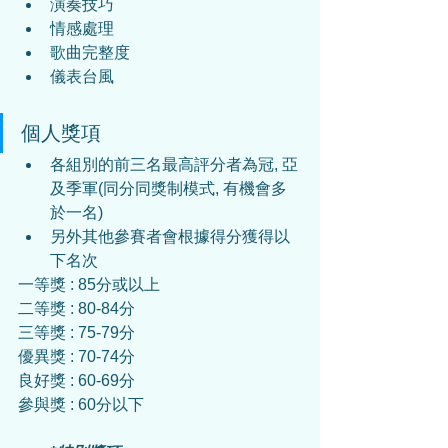
演奏技巧
情感處理
歌曲完整度
儀表台風
個人獎項
各組別的前三名最高評分者為冠, 亞
及季軍(同分同獎制模式, 有機會多
於一名)
另外其他參賽者會根據得分獲得以
下名次
一等獎 : 85分或以上
二等獎 : 80-84分
三等獎 : 75-79分
優異獎 : 70-74分
良好獎 : 60-69分
參與獎 : 60分以下