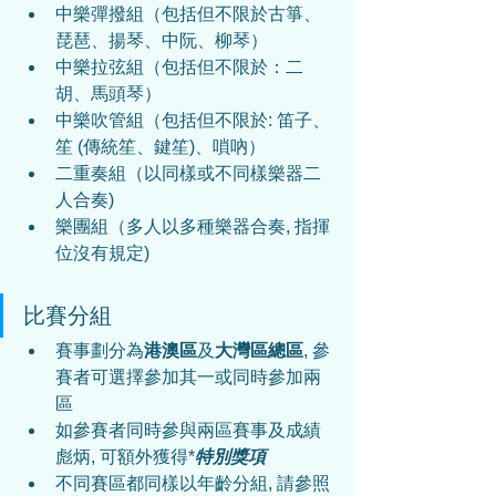
中樂彈撥組（包括但不限於古箏、
琵琶、揚琴、中阮、柳琴）
中樂拉弦組（包括但不限於：二
胡、馬頭琴）
中樂吹管組（包括但不限於: 笛子、
笙 (傳統笙、鍵笙)、嗩吶）
二重奏組（以同樣或不同樣樂器二
人合奏)
樂團組（多人以多種樂器合奏, 指揮
位沒有規定)
比賽分組
賽事劃分為
港澳區
及
大灣區總區
, 參
賽者可選擇參加其一或同時參加兩
區
如參賽者同時參與兩區賽事及成績
彪炳, 可額外獲得*
特別獎項
不同賽區都同樣以年齡分組, 請參照