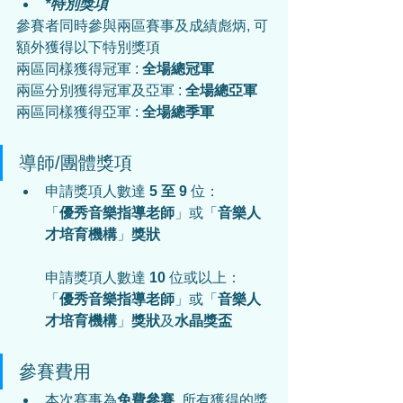
*特別獎項
參賽者同時參與兩區賽事及成績彪炳, 可
額外獲得以下特別獎項
兩區同樣獲得冠軍 : 
全場總冠軍
兩區分別獲得冠軍及亞軍 : 
全場總亞軍
兩區同樣獲得亞軍 : 
全場總季軍
導師/團體獎項
申請獎項人數達
 5 至 9 
位：
「
優秀音樂指導老師
」或「
音樂人
才培育機構
」
獎狀
申請獎項人數達 
10
 位或以上：
「
優秀音樂指導老師
」或「
音樂人
才培育機構
」
獎狀
及
水晶獎盃
參賽費用
本次賽事為
免費參賽
, 所有獲得的獎